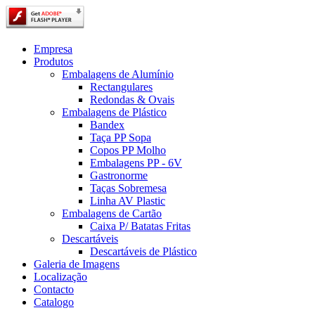
Empresa
Produtos
Embalagens de Alumínio
Rectangulares
Redondas & Ovais
Embalagens de Plástico
Bandex
Taça PP Sopa
Copos PP Molho
Embalagens PP - 6V
Gastronorme
Taças Sobremesa
Linha AV Plastic
Embalagens de Cartão
Caixa P/ Batatas Fritas
Descartáveis
Descartáveis de Plástico
Galeria de Imagens
Localização
Contacto
Catalogo