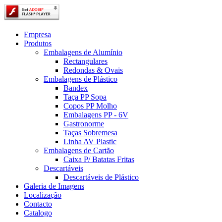
Empresa
Produtos
Embalagens de Alumínio
Rectangulares
Redondas & Ovais
Embalagens de Plástico
Bandex
Taça PP Sopa
Copos PP Molho
Embalagens PP - 6V
Gastronorme
Taças Sobremesa
Linha AV Plastic
Embalagens de Cartão
Caixa P/ Batatas Fritas
Descartáveis
Descartáveis de Plástico
Galeria de Imagens
Localização
Contacto
Catalogo