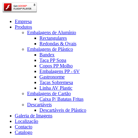
Empresa
Produtos
Embalagens de Alumínio
Rectangulares
Redondas & Ovais
Embalagens de Plástico
Bandex
Taça PP Sopa
Copos PP Molho
Embalagens PP - 6V
Gastronorme
Taças Sobremesa
Linha AV Plastic
Embalagens de Cartão
Caixa P/ Batatas Fritas
Descartáveis
Descartáveis de Plástico
Galeria de Imagens
Localização
Contacto
Catalogo